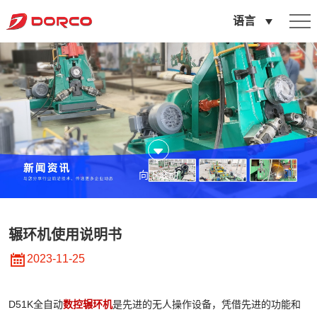
辗
语言
环
机
使
用
说
明
向下滚动
书
辗环机使用说明书
2023-11-25
D51K全自动
数控辗环机
是先进的无人操作设备，凭借先进的功能和