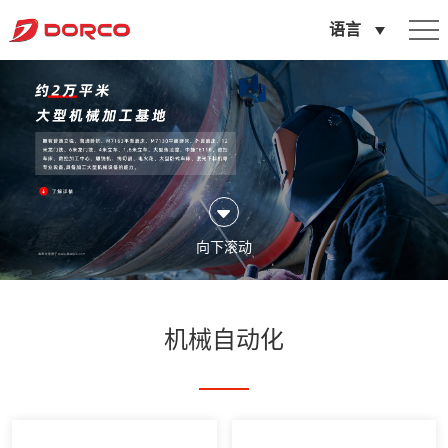
机
语言
械
自
动
化
向下滚动
机械自动化