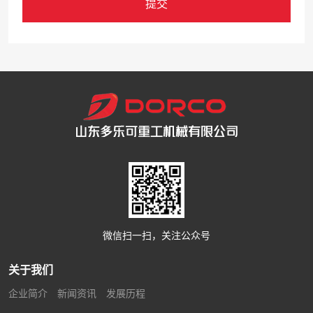
提交
山东多乐可重工机械有限公司
Shandong Dorco Heavy Machinery Co., LTD.
联系人：
刘经理
扫码访问手机版
电 话：
86-13583209116
邮 箱：
info@sddorco.com
地 址：
青岛市胶州市铺集镇朱诸路以
北
微信扫一扫，关注公众号
扫码添加微信
关于我们
企业简介
新闻资讯
发展历程