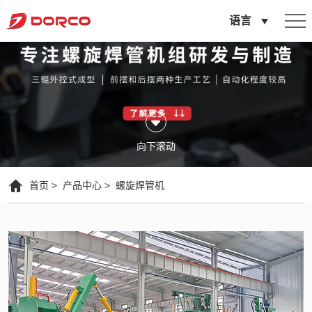
多
语言
乐
可
重
工
的
向下滚动
螺
旋
首页
产品中心
螺旋焊管机
焊
管
生
产
线