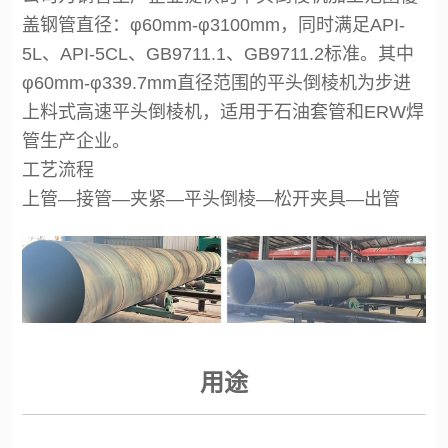
盖钢管直径：φ60mm-φ3100mm，同时满足API-
5L、API-5CL、GB9711.1、GB9711.2标准。其中
φ60mm-φ339.7mm直径范围的平头倒棱机为步进
上料式高速平头倒棱机，适用于石油套管和ERW焊
管生产企业。
工艺流程
上管—接管—夹紧—平头倒棱—松开夹具—出管
用途