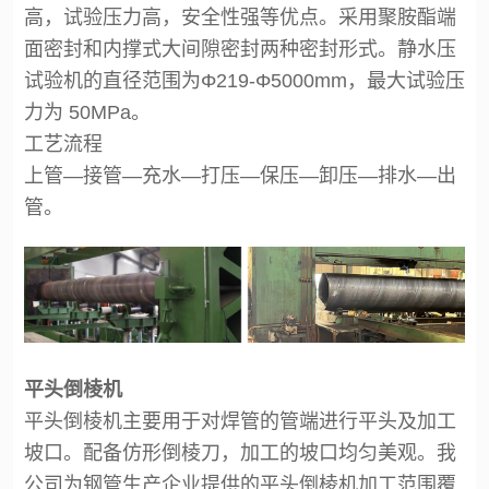
高，试验压力高，安全性强等优点。采用聚胺酯端
面密封和内撑式大间隙密封两种密封形式。静水压
试验机的直径范围为Φ219-Φ5000mm，最大试验压
力为 50MPa。
工艺流程
上管—接管—充水—打压—保压—卸压—排水—出
管。
平头倒棱机
平头倒棱机主要用于对焊管的管端进行平头及加工
坡口。配备仿形倒棱刀，加工的坡口均匀美观。我
公司为钢管生产企业提供的平头倒棱机加工范围覆