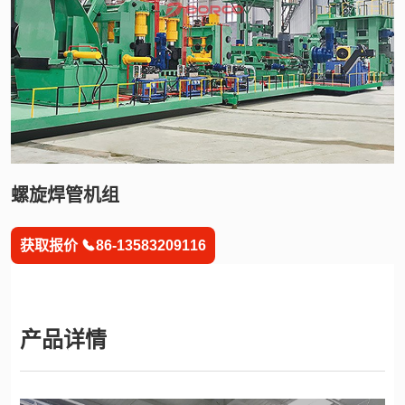
是
经
过
多
年
实
践
螺旋焊管机组
和
获取报价
86-13583209116
改
进
的
产品详情
成
熟