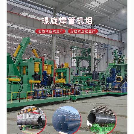
装
置，
具
有
成
型
稳
定、
自
动
化
程
度
高、