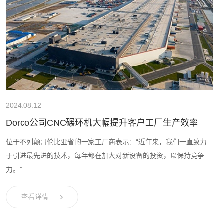
2024.08.12
Dorco公司CNC碾环机大幅提升客户工厂生产效率
位于不列颠哥伦比亚省的一家工厂商表示：“近年来，我们一直致力
于引进最先进的技术，每年都在加大对新设备的投资，以保持竞争
力。”
查看详情