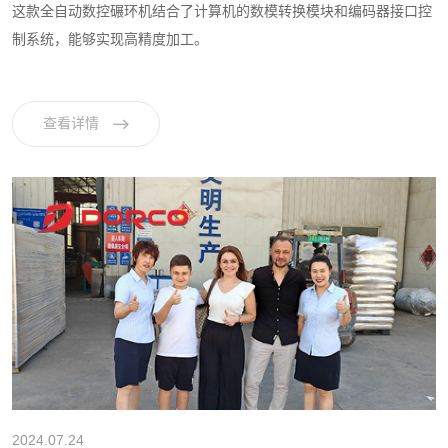
这款全自动数控碾环机结合了计算机的数模转换模块和编码器接口控
制系统，能够实现高精度加工。
查看详情
2024.07.24