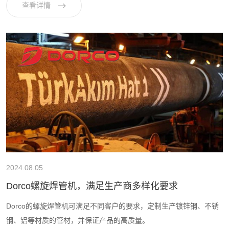
查看详情
2024.08.05
Dorco螺旋焊管机，满足生产商多样化要求
Dorco的螺旋焊管机可满足不同客户的要求，定制生产镀锌钢、不锈
钢、铝等材质的管材，并保证产品的高质量。