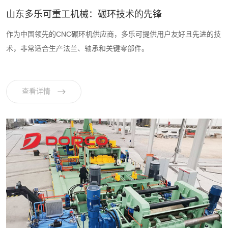
山东多乐可重工机械：碾环技术的先锋
作为中国领先的CNC碾环机供应商，多乐可提供用户友好且先进的技
术，非常适合生产法兰、轴承和关键零部件。
查看详情