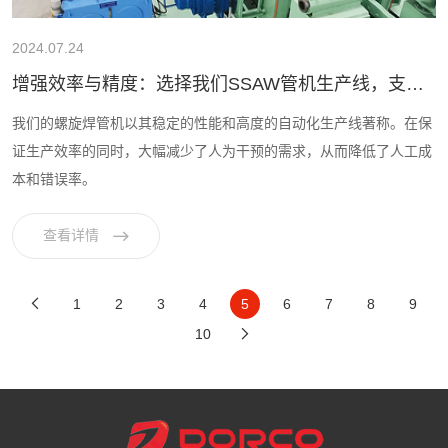
2024.07.24
增强效率与精度：选择我们SSAW管机生产线，支持
定制
我们的螺旋焊管机以其稳定的性能和高度的自动化生产线著称。在保
证生产效率的同时，大幅减少了人为干预的需求，从而降低了人工成
本和错误率。
查看详情
1
2
3
4
5
6
7
8
9
10